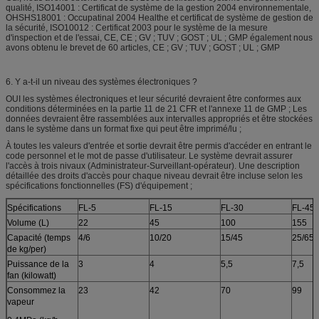
qualité, ISO14001 : Certificat de système de la gestion 2004 environnementale,
OHSHS18001 : Occupatinal 2004 Healthe et certificat de système de gestion de
la sécurité, ISO10012 : Certificat 2003 pour le système de la mesure
d'inspection et de l'essai, CE, CE ; GV ; TUV ; GOST ; UL ; GMP également nous
avons obtenu le brevet de 60 articles, CE ; GV ; TUV ; GOST ; UL ; GMP
6. Y a-t-il un niveau des systèmes électroniques ?
OUI les systèmes électroniques et leur sécurité devraient être conformes aux
conditions déterminées en la partie 11 de 21 CFR et l'annexe 11 de GMP ; Les
données devraient être rassemblées aux intervalles appropriés et être stockées
dans le système dans un format fixe qui peut être imprimé/lu ;
À toutes les valeurs d'entrée et sortie devrait être permis d'accéder en entrant le
code personnel et le mot de passe d'utilisateur. Le système devrait assurer
l'accès à trois nivaux (Administrateur-Surveillant-opérateur). Une description
détaillée des droits d'accès pour chaque niveau devrait être incluse selon les
spécifications fonctionnelles (FS) d'équipement ;
Spécifications
FL-5
FL-15
FL-30
FL-45
Volume (L)
22
45
100
155
Capacité (temps
4/6
10/20
15/45
25/65
de kg/per)
Puissance de la
3
4
5,5
7,5
fan (kilowatt)
Consommez la
23
42
70
99
vapeur