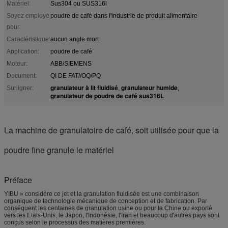
Matériel:
Sus304 ou SUS316l
Soyez employé
poudre de café dans l'industrie de produit alimentaire
pour:
Caractéristique:
aucun angle mort
Application:
poudre de café
Moteur:
ABB/SIEMENS
Document:
QI DE FAT//OQ/PQ
granulateur à lit fluidisé
granulateur humide
Surligner:
,
,
granulateur de poudre de café sus316L
La machine de granulatoire de café, soit utilisée pour que la
poudre fine granule le matériel
Préface
YIBU » considère ce jet et la granulation fluidisée est une combinaison
organique de technologie mécanique de conception et de fabrication. Par
conséquent les centaines de granulation usine ou pour la Chine ou exporté
vers les Etats-Unis, le Japon, l'Indonésie, l'Iran et beaucoup d'autres pays sont
conçus selon le processus des matières premières.