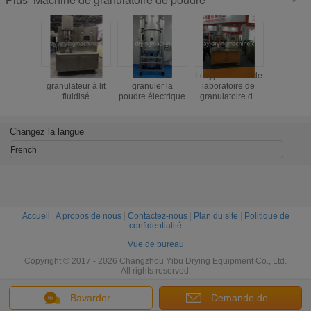
Plus
Sécheur et
Machine à
Le type source de
Machine s
granulateur à lit
granuler la
laboratoire de
de granula
fluidisé
poudre électrique
granulatoire de
poudre d
multifonctionnel
séchage par
fluide
atomisation
circulati
SUS304 de
l'indust
Changez la langue
chaleur est
produ
l'électricité
aliment
French
Accueil
|
A propos de nous
|
Contactez-nous
|
Plan du site
|
Politique de
confidentialité
Vue de bureau
Copyright © 2017 - 2026 Changzhou Yibu Drying Equipment Co., Ltd.
All rights reserved.
Bavarder
Demande de