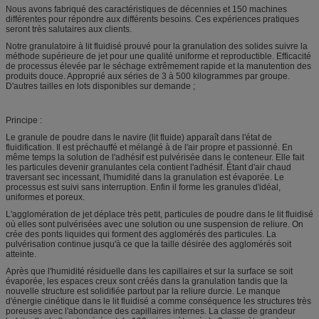
Nous avons fabriqué des caractéristiques de décennies et 150 machines
différentes pour répondre aux différents besoins. Ces expériences pratiques
seront très salutaires aux clients.
Notre granulatoire à lit fluidisé prouvé pour la granulation des solides suivre la
méthode supérieure de jet pour une qualité uniforme et reproductible. Efficacité
de processus élevée par le séchage extrêmement rapide et la manutention des
produits douce. Approprié aux séries de 3 à 500 kilogrammes par groupe.
D'autres tailles en lots disponibles sur demande ;
Principe :
Le granule de poudre dans le navire (lit fluide) apparaît dans l'état de
fluidification. Il est préchauffé et mélangé à de l'air propre et passionné. En
même temps la solution de l'adhésif est pulvérisée dans le conteneur. Elle fait
les particules devenir granulantes cela contient l'adhésif. Étant d'air chaud
traversant sec incessant, l'humidité dans la granulation est évaporée. Le
processus est suivi sans interruption. Enfin il forme les granules d'idéal,
uniformes et poreux.
L'agglomération de jet déplace très petit, particules de poudre dans le lit fluidisé
où elles sont pulvérisées avec une solution ou une suspension de reliure. On
crée des ponts liquides qui forment des agglomérés des particules. La
pulvérisation continue jusqu'à ce que la taille désirée des agglomérés soit
atteinte.
Après que l'humidité résiduelle dans les capillaires et sur la surface se soit
évaporée, les espaces creux sont créés dans la granulation tandis que la
nouvelle structure est solidifiée partout par la reliure durcie. Le manque
d'énergie cinétique dans le lit fluidisé a comme conséquence les structures très
poreuses avec l'abondance des capillaires internes. La classe de grandeur