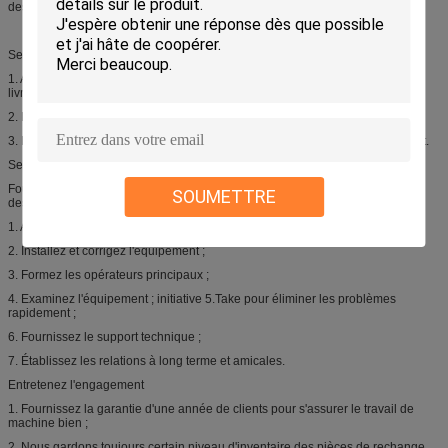
des utilisateurs dans différents secteurs ;
Service de vente
1. Assurez le produit avec de haute qualité et la pré-commission avant la
livraison ;
2. La livraison à l'heure ;
3. Fournissez l'ensemble complet des documents comme exigences de client.
Service après-vente
Fournissez les services prévenants pour réduire au minimum les inquiétudes
SOUMETTRE
des clients.
1. Aidez les clients pour se préparer au premier plan de construction ;
2. Installez et corrigez l'équipement ;
3. Formez les opérateurs principaux ;
4. Examinez l'équipement ; initiative 5.Take pour éliminer les problèmes
rapidement ;
6. Fournissez le support technique ;
7. Établissez les relations à long terme et amicales.
Entretenez l'engagement
1. Fournissez la garantie d'une année de clients pour s'assurer le travail de
machine bien ;
2. Nous gardons toujours certain niveau d'inventaire des pièces de rechange,