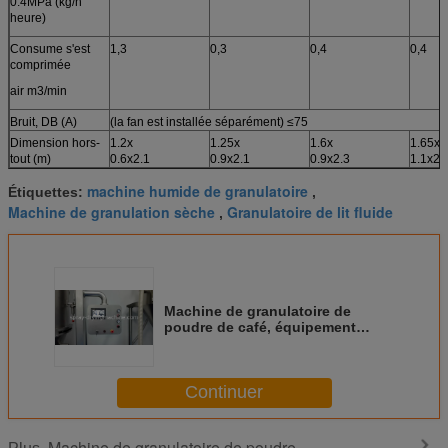
0.4MPa (kg/h
heure)
Consume s'est
1,3
0,3
0,4
0,4
comprimée
air m3/min
Bruit, DB (A)
(la fan est installée séparément) ≤75
Dimension hors-
1.2x
1.25x
1.6x
1.65x
tout (m)
0.6x2.1
0.9x2.1
0.9x2.3
1.1x2.
machine humide de granulatoire
Étiquettes:
,
Machine de granulation sèche
Granulatoire de lit fluide
,
Machine de granulatoire de
poudre de café, équipement
humide de granulation
d'industrie
Continuer
Machine de granulatoire de poudre