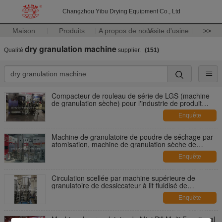
Changzhou Yibu Drying Equipment Co., Ltd
Maison
Produits
A propos de nous
Visite d'usine
>>
dry granulation machine
Qualité
supplier.
(151)
Compacteur de rouleau de série de LGS (machine
de granulation sèche) pour l'industrie de produit
alimentaire
Enquête
maintenant
Machine de granulatoire de poudre de séchage par
atomisation, machine de granulation sèche de
moteur de Siemens
Enquête
maintenant
Circulation scellée par machine supérieure de
granulatoire de dessiccateur à lit fluidisé de
granulation de jet
Enquête
maintenant
Machine de granulatoire de Mini Pill Multi Functional