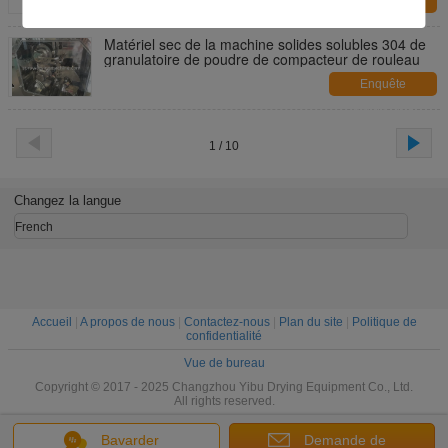
Enquête
maintenant
Matériel sec de la machine solides solubles 304 de
granulatoire de poudre de compacteur de rouleau
Enquête
maintenant
1 / 10
Changez la langue
French
Accueil
|
A propos de nous
|
Contactez-nous
|
Plan du site
|
Politique de
confidentialité
Vue de bureau
Copyright © 2017 - 2025 Changzhou Yibu Drying Equipment Co., Ltd.
All rights reserved.
Bavarder
Demande de