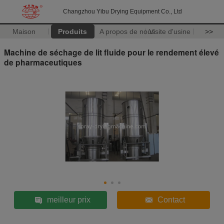
Changzhou Yibu Drying Equipment Co., Ltd
Maison
Produits
A propos de nous
Visite d'usine
>>
Machine de séchage de lit fluide pour le rendement élevé
de pharmaceutiques
meilleur prix
Contact