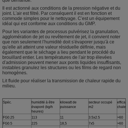
que demande.
Il est actionné aux conditions de la pression négative et du
joint. L'air est filtré. Par conséquent il est en fonction et
commode simples pour le nettoyage. C'est un équipement
idéal qui est conforme aux conditions du GMP.
Pour les variantes de processus pulvérisez la granulation,
agglomération de jet ou revêtement de jet, il convient noter
que non seulement l'humidité doit s'évaporer jusqu'à ce
qu'elle ait atteint une valeur résiduelle définie, mais
également que le séchage a lieu pendant le procédé du
brouillard entier. Les températures de l'air trop élevées
d'admission peuvent mener aux ponts liquides insuffisants,
instables granulez les structures ou les films de regard non
homogènes.
Lit fluide pour réaliser la transmission de chaleur rapide du
milieu.
Spéc.
humidité à être
kilowatt de
secteur occupé
efficac
évaporé (kg/h
puissance
m2
chaleu
heures)
FG0.25
113
11
3.5x2.5
>60
FG0.5
225
18,5
7x5
>60