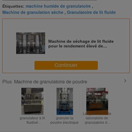
machine humide de granulatoire
Étiquettes:
,
Machine de granulation sèche
Granulatoire de lit fluide
,
Machine de séchage de lit fluide
pour le rendement élevé de
pharmaceutiques
Continuer
Machine de granulatoire de poudre
Plus
Sécheur et
Machine à
Le type source de
Machine s
granulateur à lit
granuler la
laboratoire de
de granula
fluidisé
poudre électrique
granulatoire de
poudre d
multifonctionnel
séchage par
fluide
atomisation
circulati