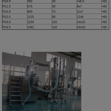
FG0.9
450
30
7x6.5
>60
FG1.5
675
50
8x7
>60
FG2.0
900
75
11x7
>60
FG2.5
1125
90
12x8
>60
FG3.0
1150
110
14x10
>60
FG3.5
1491
110
14x10
>60