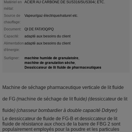
Matériel en
ACIER AU CARBONE DE SUS316/SUS304/, ETC.
métal:
Source de
Vapeur/gaz électrique/naturel etc.
chauffage:
Document:
QI DE FAT//OQ/PQ
Capacité:
adapté aux besoins du client
Alimentation
adapté aux besoins du client
d'énergie:
machine humide de granulatoire
Surligner:
,
machine de granulation sèche
,
Dessiccateur de lit fluide de pharmaceutiques
Machine de séchage pharmaceutique verticale de lit fluide
de FG
(
machine de séchage de lit fluide
) (
dessiccateur de lit
fluide
) (chasseur bombardier à double capacité Ddryer)
Le dessiccateur de fluide de FG-B et dessiccateur de lit
fluide de résistance aux chocs de la barre de FBG 2 sont
populairement employés pour la poudre et les particules