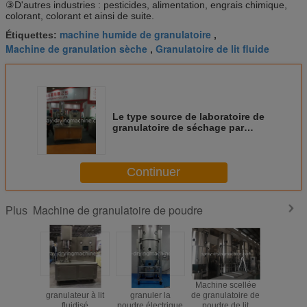
③D'autres industries : pesticides, alimentation, engrais chimique,
colorant, colorant et ainsi de suite.
machine humide de granulatoire
Étiquettes:
,
Machine de granulation sèche
Granulatoire de lit fluide
,
Le type source de laboratoire de
granulatoire de séchage par
atomisation SUS304 de chaleur
est l'électricité
Continuer
Machine de granulatoire de poudre
Plus
Sécheur et
Machine à
Machine scellée
Contrôle
granulateur à lit
granuler la
de granulatoire de
du bout
fluidisé
poudre électrique
poudre de lit
machin