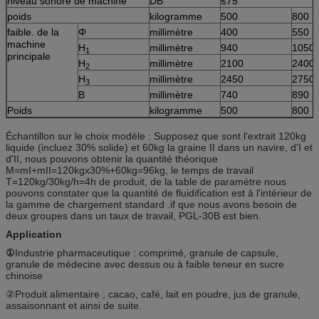
niveau sonore de machine
DB
≤75
poids
kilogramme
500
800
faible. de la
Φ
millimètre
400
550
machine
H
millimètre
940
1050
1
principale
H
millimètre
2100
2400
2
H
millimètre
2450
2750
3
B
millimètre
740
890
Poids
kilogramme
500
800
Échantillon sur le choix modèle : Supposez que sont l'extrait 120kg
liquide (incluez 30% solide) et 60kg la graine II dans un navire, d'I et
d'II, nous pouvons obtenir la quantité théorique
M=mI+mII=120kgx30%+60kg=96kg, le temps de travail
T=120kg/30kg/h=4h de produit, de la table de paramètre nous
pouvons constater que la quantité de fluidification est à l'intérieur de
la gamme de chargement standard .if que nous avons besoin de
deux groupes dans un taux de travail, PGL-30B est bien.
Application
①
Industrie pharmaceutique : comprimé, granule de capsule,
granule de médecine avec dessus ou à faible teneur en sucre
chinoise
②Produit alimentaire ; cacao, café, lait en poudre, jus de granule,
assaisonnant et ainsi de suite.