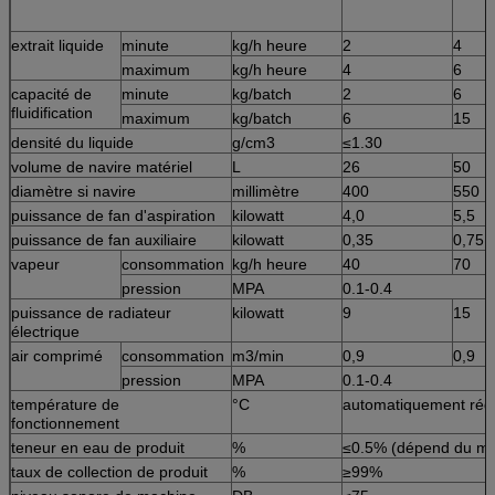
extrait liquide
minute
kg/h heure
2
4
maximum
kg/h heure
4
6
capacité de
minute
kg/batch
2
6
fluidification
maximum
kg/batch
6
15
densité du liquide
g/cm3
≤1.30
volume de navire matériel
L
26
50
diamètre si navire
millimètre
400
550
puissance de fan d'aspiration
kilowatt
4,0
5,5
puissance de fan auxiliaire
kilowatt
0,35
0,75
vapeur
consommation
kg/h heure
40
70
pression
MPA
0.1-0.4
puissance de radiateur
kilowatt
9
15
électrique
air comprimé
consommation
m3/min
0,9
0,9
pression
MPA
0.1-0.4
température de
°C
automatiquement réglé
fonctionnement
teneur en eau de produit
%
≤0.5% (dépend du mat
taux de collection de produit
%
≥99%