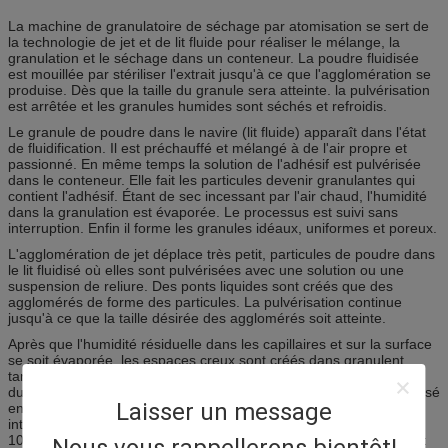
La machine de granulatoire de séchage par atomisation se sert de
la technologie de jet et de lit fluide pour réaliser le mélange, la
granulation et le séchage dans un conteneur. La poudre fluidisée
est mouillée par stériliser l'extrait jusqu'à ce que l'agglomération se
produise. Dès que la taille du granule sera atteinte. la pulvérisation
est arrêtée et les granules humides sont séchés et refroidis.
Le granule de poudre dans le navire (lit fluide) apparaît dans l'état
de fluidification. Il est préchauffé et mélangé à de l'air propre et
passionné. En même temps la solution de l'adhésif est pulvérisée
dans le conteneur. Elle fait les particules devenir granulantes qui
contient l'adhésif. Étant de sec incessant par l'air chaud, l'humidité
dans la granulation est évaporée. Le processus est suivi sans
interruption. Enfin il forme les granules idéaux, uniformes et poreux.
L'agglomération de jet déplace très petit, particules de poudre dans
le lit fluidisé où elles sont pulvérisées avec une solution ou une
suspension de reliure. Des ponts liquides sont créés que des
agglomérés de forme des particules. La pulvérisation continue
jusqu'à ce que la taille désirée des agglomérés soit atteinte.
Après que l'humidité résiduelle dans les capillaires et sur la surface
se soit évaporée, les espaces creux sont créés dans granulent
tandis que la nouvelle structure est solidifiée partout par la reliure
durcie. Le manque d'énergie cinétique dans les résultats à lit fluidisé
Laisser un message
en structures très poreuses avec l'abondance des capillaires
internes. La classe de grandeur habituelle de l'aggloméré est de
100 micromètres à de 3 millimètres, alors que le produit de départ