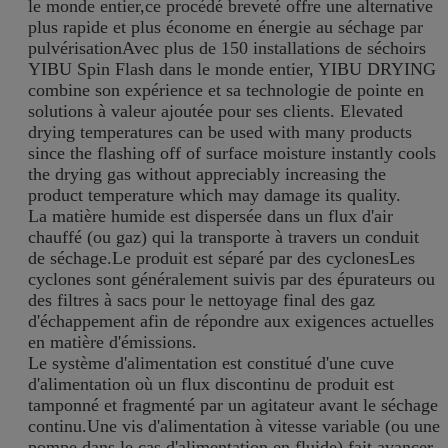
le monde entier,ce procédé breveté offre une alternative
plus rapide et plus économe en énergie au séchage par
pulvérisationAvec plus de 150 installations de séchoirs
YIBU Spin Flash dans le monde entier, YIBU DRYING
combine son expérience et sa technologie de pointe en
solutions à valeur ajoutée pour ses clients. Elevated
drying temperatures can be used with many products
since the flashing off of surface moisture instantly cools
the drying gas without appreciably increasing the
product temperature which may damage its quality.
La matière humide est dispersée dans un flux d'air
chauffé (ou gaz) qui la transporte à travers un conduit
de séchage.Le produit est séparé par des cyclonesLes
cyclones sont généralement suivis par des épurateurs ou
des filtres à sacs pour le nettoyage final des gaz
d'échappement afin de répondre aux exigences actuelles
en matière d'émissions.
Le système d'alimentation est constitué d'une cuve
d'alimentation où un flux discontinu de produit est
tamponné et fragmenté par un agitateur avant le séchage
continu.Une vis d'alimentation à vitesse variable (ou une
pompe dans le cas d'alimentation en fluide) fait avancer