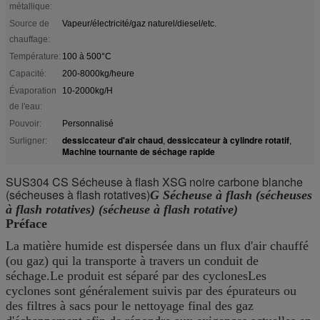
métallique:
Source de
Vapeur/électricité/gaz naturel/diesel/etc.
chauffage:
Température:
100 à 500°C
Capacité:
200-8000kg/heure
Évaporation
10-2000kg/H
de l'eau:
Pouvoir:
Personnalisé
dessiccateur d'air chaud
dessiccateur à cylindre rotatif
Surligner:
,
,
Machine tournante de séchage rapide
SUS304 CS Sécheuse à flash XSG noire carbone blanche
(sécheuses à flash rotatives)
G Sécheuse à flash (sécheuses
à flash rotatives) (sécheuse à flash rotative)
Préface
La matière humide est dispersée dans un flux d'air chauffé
(ou gaz) qui la transporte à travers un conduit de
séchage.Le produit est séparé par des cyclonesLes
cyclones sont généralement suivis par des épurateurs ou
des filtres à sacs pour le nettoyage final des gaz