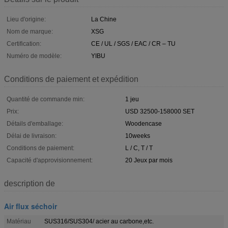
Lieu d'origine:
La Chine
Nom de marque:
XSG
Certification:
CE / UL / SGS / EAC / CR – TU
Numéro de modèle:
YIBU
Conditions de paiement et expédition
Quantité de commande min:
1 jeu
Prix:
USD 32500-158000 SET
Détails d'emballage:
Woodencase
Délai de livraison:
10weeks
Conditions de paiement:
L / C, T / T
Capacité d'approvisionnement:
20 Jeux par mois
description de
Air flux séchoir
Matériau
SUS316/SUS304/ acier au carbone,etc.