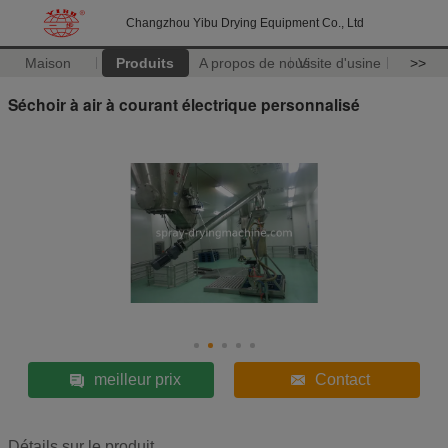
Changzhou Yibu Drying Equipment Co., Ltd
Maison
Produits
A propos de nous
Visite d'usine
>>
Séchoir à air à courant électrique personnalisé
meilleur prix
Contact
Détails sur le produit