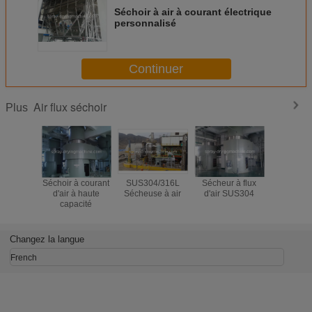
Séchoir à air à courant électrique
personnalisé
Continuer
Air flux séchoir
Plus
Séchoir à courant
SUS304/316L
Sécheur à flux
Dessicc
d'air à haute
Sécheuse à air
d'air SUS304
instanta
capacité
rotation 
SUS304
sécher t
sortes de 
Changez la langue
dans l'é
gâte
French