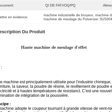
ocument:
QI DE FAT//OQ/PQ
Alime
machine industrielle de broyeur
, 
machine d
ettre en évidence:
machine de meulage du Pulverizer SUS30
escription Du Produit
Haute machine de meulage d'effet
 :
e machine est principalement utilisée pour l'industrie chimique,
riture, la saveur, la poudre de résine, le revêtement de poudre 
ectricité et à hautes températures de resistanct. C'est une nouv
imination de intégration de la poussière.
ncipe :
achine adopte le coupeur tournant à grande vitesse de vent-roue 