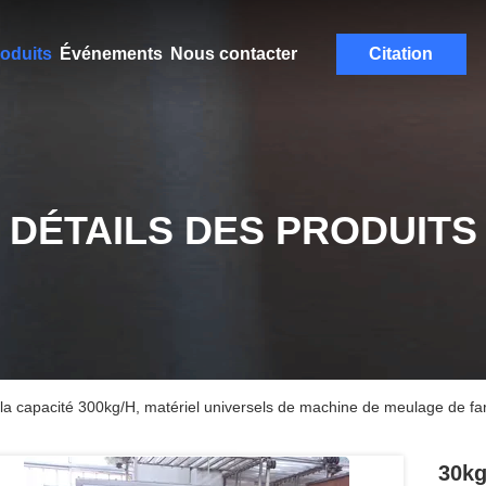
oduits
Événements
Nous contacter
Citation
DÉTAILS DES PRODUITS
a capacité 300kg/H, matériel universels de machine de meulage de f
30kg