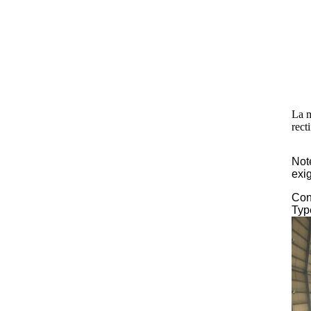
La m
rect
Note
exi
Con
Typ