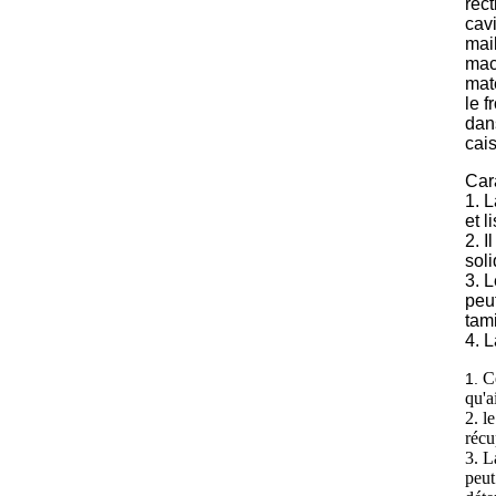
rect
cav
mai
mach
maté
le 
dans
cais
Cara
1. 
et 
2. I
soli
3. 
peu
tami
4. L
C
1.
qu'a
2. l
récu
3. L
peut