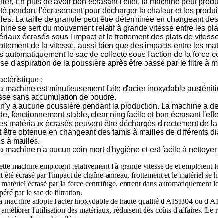
ifier. En plus de avoir bon écrasant l'effet, la machine peut produi
ité pendant l'écrasement pour décharger la chaleur et les produi
lles. La taille de granule peut être déterminée en changeant des
ine se sert du mouvement relatif à grande vitesse entre les plats
riaux écrasés sous l'impact et le frottement des plats de vitesse
frottement de la vitesse, aussi bien que des impacts entre les m
 automatiquement le sac de collecte sous l'action de la force ce
se d'aspiration de la poussière après être passé par le filtre à 
ctéristique :
La machine est minutieusement faite d'acier inoxydable austéniti
lisse sans accumulation de poudre.
l n'y a aucune poussière pendant la production. La machine a des
de, fonctionnement stable, cleanning facile et bon écrasant l'effe
Les matériaux écrasés peuvent être déchargés directement de la
t être obtenue en changeant des tamis à mailles de différents d
s à mailles.
a machine n'a aucun coin mort d'hygiène et est facile à nettoyer
ette machine emploient relativement l'à grande vitesse de et emploient le 
it été écrasé par l'impact de chaîne-anneau, frottement et le matériel se h
e matériel écrasé par la force centrifuge, entrent dans automatiquement le
péré par le sac de filtration.
a machine adopte l'acier inoxydable de haute qualité d'AISI304 ou d'AI
 améliorer l'utilisation des matériaux, réduisent des coûts d'affaires. Le