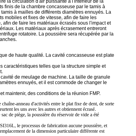
re la circulation d'air puissante à l'intérieur de la
ts finis de la chambre concasseuse par le tamis à
 tamis à mailles de différents diamètres ennuyés. La
 mobiles et fixes de vitesse, afin de faire les
, afin de faire les matériaux écrasés sous l'impact et
atériaux. Les matériaux après écrasement entreront
ntrifuge rotatoire. La poussière sera récupérée par la
manches.
que de haute qualité. La cavité concasseuse est plate
 caractéristiques telles que la structure simple et
t.
 cavité de meulage de machine. La taille de granule
iamètres ennuyés, et il est commode de changer le
 et maintenir, des conditions de la réunion FMP.
chaîne-anneau d'activités entre le plat fixe de dent, de sorte
eurtent les uns avec les autres et obtiennent écrasé.
 sac de piège, la poussière du réservoir de vide a été
SI316L, le processus de fabrication aucune poussière, et
 remplacement de la dimension particulaire différente est