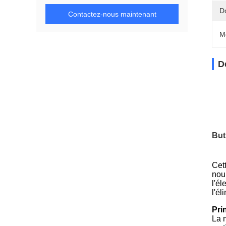
D
Contactez-nous maintenant
M
D
But
Cett
nour
l'él
l'él
Pri
La m