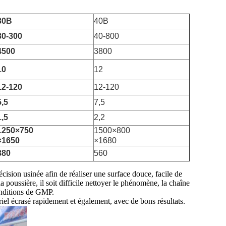
30B
40B
30-300
40-800
4500
3800
10
12
12-120
12-120
5,5
7,5
1,5
2,2
1250×750
1500×800
×1650
×1680
380
560
récision usinée afin de réaliser une surface douce, facile de
 poussière, il soit difficile nettoyer le phénomène, la chaîne
onditions de GMP.
iel écrasé rapidement et également, avec de bons résultats.