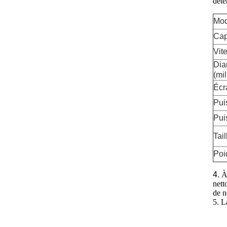
déte
Mod
Cap
Vit
Dia
(mil
Écr
Pui
Pui
Tail
Poi
4.
À
nett
de n
5. L