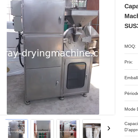
Capa
Mach
SUS
MOQ:
Prix:
Emball
Périod
Mode 
Capaci
D'appr