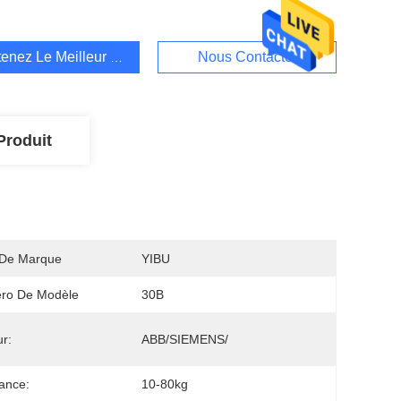
enez Le Meilleur Prix
Nous Contacter
Produit
De Marque
YIBU
ro De Modèle
30B
r:
ABB/SIEMENS/
ance:
10-80kg