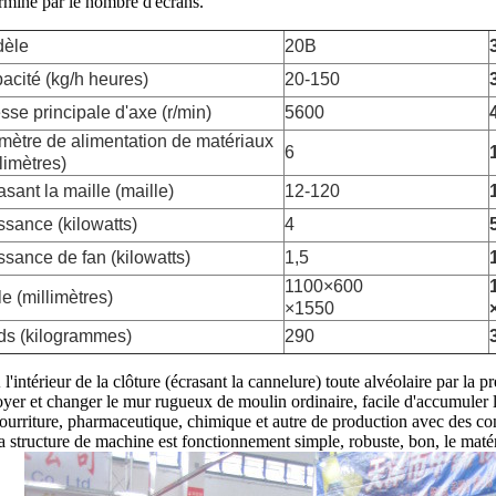
rminé par le nombre d'écrans.
èle
20B
acité (kg/h heures)
20-150
esse principale d'axe (r/min)
5600
mètre de alimentation de matériaux
6
limètres)
asant la maille (maille)
12-120
ssance (kilowatts)
4
ssance de fan (kilowatts)
1,5
1100×600
le (millimètres)
×1550
ds (kilogrammes)
290
 l'intérieur de la clôture (écrasant la cannelure) toute alvéolaire par la p
oyer et changer le mur rugueux de moulin ordinaire, facile d'accumuler la
ourriture, pharmaceutique, chimique et autre de production avec des c
a structure de machine est fonctionnement simple, robuste, bon, le matér