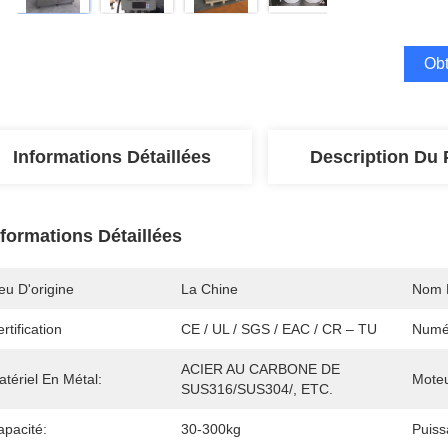
Obt
Informations Détaillées
Description Du 
nformations Détaillées
eu D'origine
La Chine
Nom 
rtification
CE / UL / SGS / EAC / CR – TU
Numé
ACIER AU CARBONE DE 
tériel En Métal:
Moteu
SUS316/SUS304/, ETC.
apacité:
30-300kg
Puiss