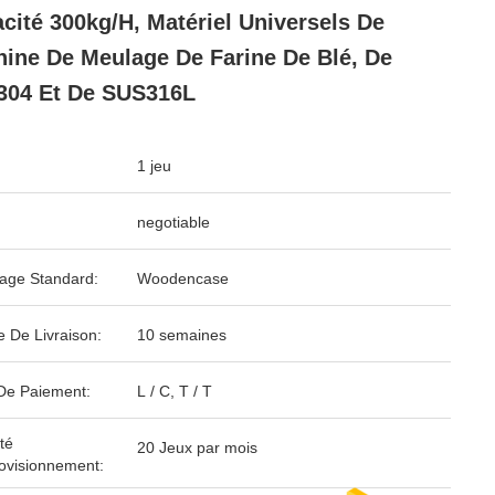
cité 300kg/H, Matériel Universels De
ine De Meulage De Farine De Blé, De
304 Et De SUS316L
1 jeu
negotiable
age Standard:
Woodencase
e De Livraison:
10 semaines
De Paiement:
L / C, T / T
té
20 Jeux par mois
ovisionnement: