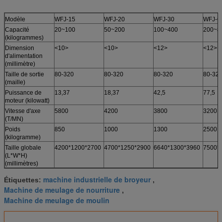
Modèle
WFJ-15
WFJ-20
WFJ-30
WFJ-6
Capacité
20~100
50~200
100~400
200~8
(kilogrammes)
Dimension
<10>
<10>
<12>
<12>
d'alimentation
(millimètre)
Taille de sortie
80-320
80-320
80-320
80-32
(maille)
Puissance de
13,37
18,37
42,5
77,5
moteur (kilowatt)
Vitesse d'axe
5800
4200
3800
3200
(T/MN)
Poids
850
1000
1300
2500
(kilogramme)
Taille globale
4200*1200*2700
4700*1250*2900
6640*1300*3960
7500*
(L*W*H)
(millimètres)
machine industrielle de broyeur
Étiquettes:
,
Machine de meulage de nourriture
,
Machine de meulage de moulin