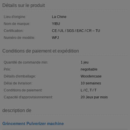
Détails sur le produit
Lieu d'origine:
La Chine
Nom de marque:
YIBU
Certification:
CE / UL / SGS / EAC / CR – TU
Numéro de modèle:
WFJ
Conditions de paiement et expédition
Quantité de commande min:
1 jeu
Prix:
negotiable
Détails d'emballage:
Woodencase
Délai de livraison:
10 semaines
Conditions de paiement:
L / C, T / T
Capacité d'approvisionnement:
20 Jeux par mois
description de
Grincement Pulverizer machine