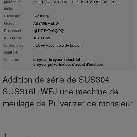
Matériel en
ACIER AU CARBONE DE SUS316/SUS304/, ETC.
métal:
Capacité:
5-2000kg
Moteur:
ABB/SIEMENS/
Document:
QI DE FAT//OQ/PQ
Puissance:
10-100kw
Système de
PLC+HMI/contrôle de bouton
contrôle:
broyeur
broyeur industriel
Surligner:
,
,
broyeur pulvérisateur d'agent d'addition
Addition de série de SUS304
SUS316L WFJ une machine de
meulage de Pulverizer de monsieur
1.