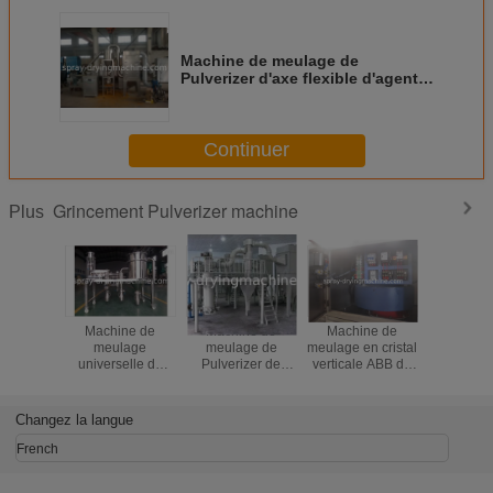
Machine de meulage de
Pulverizer d'axe flexible d'agent
d'addition, machine industrielle
de broyeur
Continuer
Grincement Pulverizer machine
Plus
Machine de
Machine de
Machine de
Acier ino
meulage
meulage de
meulage en cristal
de meul
universelle de
Pulverizer de
verticale ABB de
machin
sucre de
particules micro
moulin de
Pulveriz
Pulverizer d'acier
pour la
Pulverizer/moteur
Mirco ma
inoxydable 30 -
nourriture/industrie
de Siemens
pour le p
Changez la langue
300kg/capacité de
pharmaceutique
alimentair
H
matériel 
French