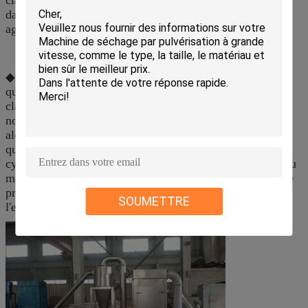
dans la révolution, l'Armée de l'Air et la force centrifuge
agissent sur la poudre.
◆ comme particules dont les diamètres sont plus grands
que le diamètre critique (diamètre des particules de
classification) ont une grande masse, ils sont jetés de
nouveau dans la chambre de meulage à rectifier encore,
alors que les particules dont les diamètres sont plus petits
que le diamètre critique entrent dans le séparateur
cyclonique et filtre à manches par l'intermédiaire du tuyau
matériel de sortie soit des moyens du transport de vent de
pression négative. Le matériel de décharge répond à
SOUMETTRE
l'exigence pour le produit.