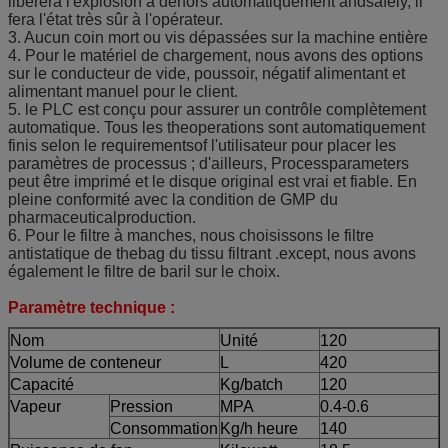
libérera l'explosion à dehors automatiquement andsafely, il
fera l'état très sûr à l'opérateur.
3. Aucun coin mort ou vis dépassées sur la machine entière
4. Pour le matériel de chargement, nous avons des options
sur le conducteur de vide, poussoir, négatif alimentant et
alimentant manuel pour le client.
5. le PLC est conçu pour assurer un contrôle complètement
automatique. Tous les theoperations sont automatiquement
finis selon le requirementsof l'utilisateur pour placer les
paramètres de processus ; d'ailleurs, Processparameters
peut être imprimé et le disque original est vrai et fiable. En
pleine conformité avec la condition de GMP du
pharmaceuticalproduction.
6. Pour le filtre à manches, nous choisissons le filtre
antistatique de thebag du tissu filtrant .except, nous avons
également le filtre de baril sur le choix.
Paramètre technique :
Nom
Unité
120
Volume de conteneur
L
420
Capacité
Kg/batch
120
Vapeur
Pression
MPA
0.4-0.6
Consommation
Kg/h heure
140