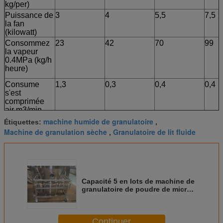
kg/per)
Puissance de
3
4
5,5
7,5
la fan
(kilowatt)
Consommez
23
42
70
99
la vapeur
0.4MPa (kg/h
heure)
Consume
1,3
0,3
0,4
0,4
s'est
comprimée
air m3/min
machine humide de granulatoire
Étiquettes:
,
Bruit, DB (A)
(la fan est installée séparément) ≤75
Machine de granulation sèche
Granulatoire de lit fluide
,
Dimension
1.2x
1.25x
1.6x
1.65
hors-tout (m)
0.6x2.1
0.9x2.1
0.9x2.3
1.1x
Capacité 5 en lots de machine de
granulatoire de poudre de micro-
organisme de nourriture -
500kg/Batch
Continuer