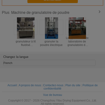
Machine de granulatoire de poudre
Plus
Sécheur et
Machine à
Le type source de
Machine s
granulateur à lit
granuler la
laboratoire de
de granula
fluidisé
poudre électrique
granulatoire de
poudre d
multifonctionnel
séchage par
fluide
atomisation
circulati
SUS304 de
l'indust
Changez la langue
chaleur est
produ
l'électricité
aliment
French
Accueil
|
A propos de nous
|
Contactez-nous
|
Plan du site
|
Politique de
confidentialité
Vue de bureau
Copyright © 2017 - 2026 Changzhou Yibu Drying Equipment Co., Ltd.
All rights reserved.