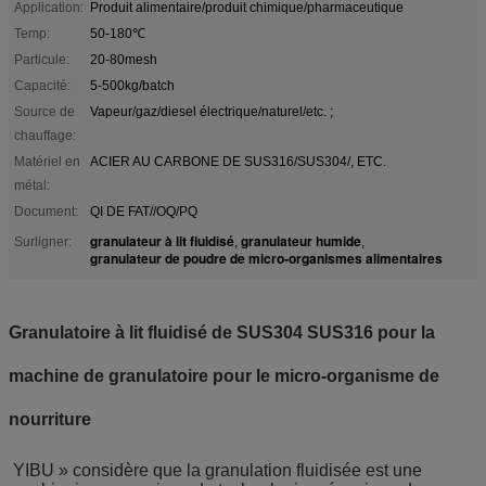
Application:
Produit alimentaire/produit chimique/pharmaceutique
Temp:
50-180℃
Particule:
20-80mesh
Capacité:
5-500kg/batch
Source de
Vapeur/gaz/diesel électrique/naturel/etc. ;
chauffage:
Matériel en
ACIER AU CARBONE DE SUS316/SUS304/, ETC.
métal:
Document:
QI DE FAT//OQ/PQ
granulateur à lit fluidisé
granulateur humide
Surligner:
,
,
granulateur de poudre de micro-organismes alimentaires
Granulatoire à lit fluidisé de SUS304 SUS316 pour la
machine de granulatoire pour le micro-organisme de
nourriture
YIBU » considère que la granulation fluidisée est une