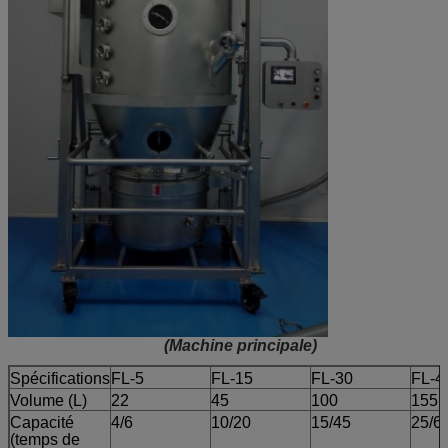
(Machine principale)
Spécifications
FL-5
FL-15
FL-30
FL-4
Volume (L)
22
45
100
155
Capacité
4/6
10/20
15/45
25/6
(temps de