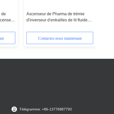
 de
Ascenseur de Pharma de trémie
scenseur
d'inverseur d'entrailles de lit fluide
ment
pour l'industrie pharmaceutique
ant
Contactez-nous maintenant
Télégramme: +86-13776887793