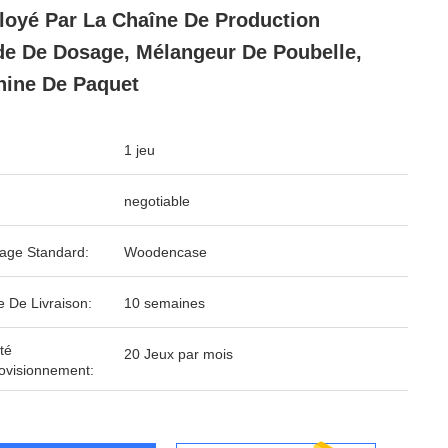
oyé Par La Chaîne De Production
de De Dosage, Mélangeur De Poubelle,
ine De Paquet
1 jeu
negotiable
age Standard:
Woodencase
e De Livraison:
10 semaines
té
20 Jeux par mois
ovisionnement: