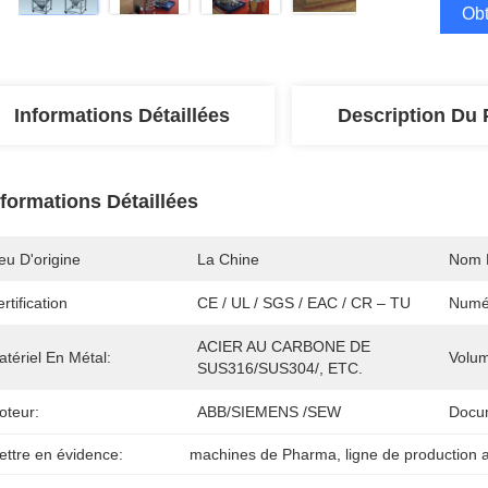
Obt
Informations Détaillées
Description Du 
nformations Détaillées
eu D'origine
La Chine
Nom 
rtification
CE / UL / SGS / EAC / CR – TU
Numé
ACIER AU CARBONE DE 
tériel En Métal:
Volu
SUS316/SUS304/, ETC.
oteur:
ABB/SIEMENS /SEW
Docu
ettre en évidence:
machines de Pharma
, 
ligne de production 