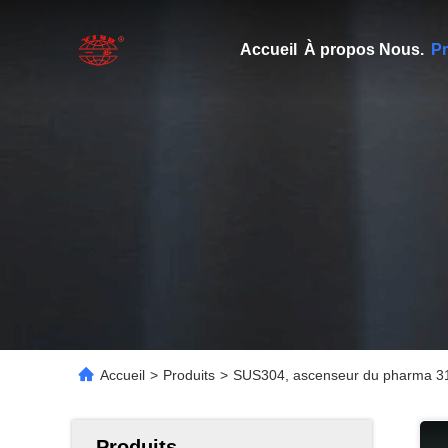
Accueil
À propos Nous.
Pr
Accueil
>
Produits
>
SUS304, ascenseur du pharma 316
Produits