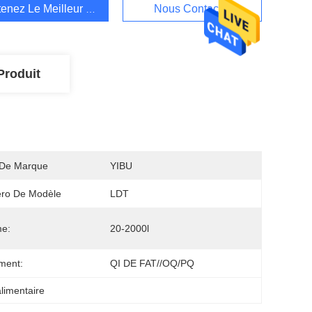
enez Le Meilleur Prix
Nous Contacter
Produit
De Marque
YIBU
ro De Modèle
LDT
me:
20-2000l
ment:
QI DE FAT//OQ/PQ
alimentaire