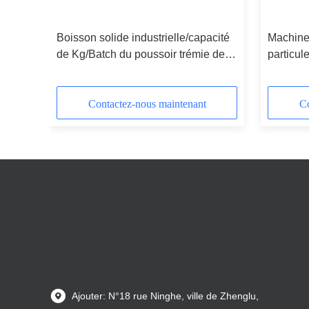
harma
Boisson solide industrielle/capacité
Machine
e pour
de Kg/Batch du poussoir trémie de
particul
Pharm 20 - 500
alimenta
Contactez-nous maintenant
Co
Ajouter: N°18 rue Ninghe, ville de Zhenglu,