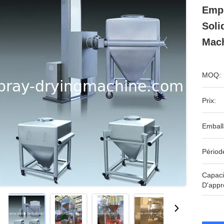
Empl
Soli
Mach
MOQ:
Prix:
Emball
Périod
Capaci
D'appr