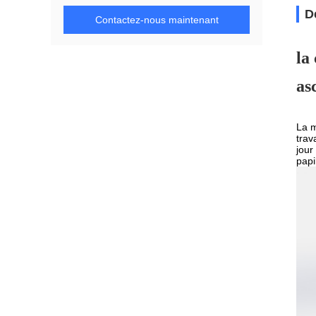
D
Contactez-nous maintenant
la
as
La m
trav
jour
papi