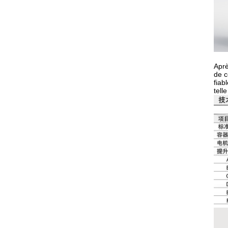
Aprè
de c
fiab
tell