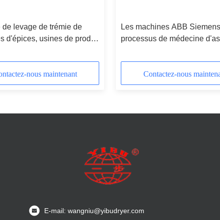
 de levage de trémie de
Les machines ABB Siemens
es d'épices, usines de produit
processus de médecine d'a
ire
de Pharma d'agent de traite
cousent le moteur
ntactez-nous maintenant
Contactez-nous mainten
E-mail: wangniu@yibudryer.com