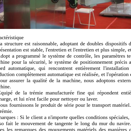
actéristique
a structure est raisonnable, adoptant de doubles dispositifs 
ésentation est stable, l'entretien et l'entretien et plus simple, 
dopt a programmé le système de contrôle, les paramètres tec
hine pour la sécurité, le système de positionnement précis a
ord automatique, qui rencontrent entièrement l'installatio
duction complètement automatique est réalisée, et l'opération e
our assurer la qualité de la machine, nous adoptons externa
hine.
Équipé de la trémie manufacturée fine qui répondent ent
arge, et lui n'est facile pour nettoyer ou laver.
ous fournissons le produit de série pour le transport matériel
trémie.
arques : Si le client a n'importe quelles conditions spéciales,
lso fait le mouvement de tangente le long du mur du navire
tes les remarques des mouvements matériels des manières c