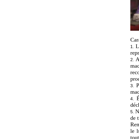
Car
L
1.
repr
A
2.
mac
rec
pro
P
3.
mac
4.
déch
N
5.
de 
Rem
le 
tou