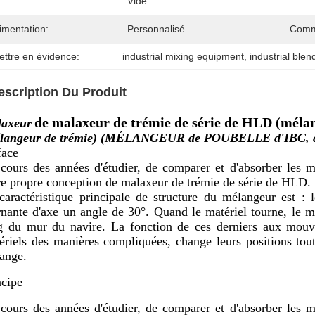
Vide
imentation:
Personnalisé
Comm
ettre en évidence:
industrial mixing equipment
, 
industrial ble
escription Du Produit
de malaxeur de trémie de série de HLD (méla
axeur
langeur de trémie) (MÉLANGEUR de POUBELLE d'IBC, d
face
cours des années d'étudier, de comparer et d'absorber les m
re propre conception de malaxeur de trémie de série de HLD.
caractéristique principale de structure du mélangeur est : 
rnante d'axe un angle de 30°. Quand le matériel tourne, le m
g du mur du navire. La fonction de ces derniers aux mouv
ériels des manières compliquées, change leurs positions tout 
ange.
ncipe
cours des années d'étudier, de comparer et d'absorber les m