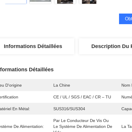
Obt
Informations Détaillées
Description Du 
nformations Détaillées
eu D'origine
La Chine
Nom 
rtification
CE / UL / SGS / EAC / CR – TU
Numé
tériel En Métal:
SUS316/SUS304
Capac
Par Le Conducteur De Vis Ou 
ystème De Alimentation:
Le Système De Alimentation De 
La Tai