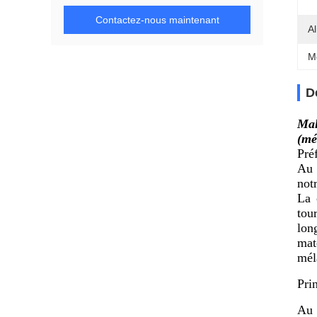
Contactez-nous maintenant
Al
M
D
Mal
(mé
Pré
Au 
not
La 
tou
lon
mat
mél
Pri
Au 