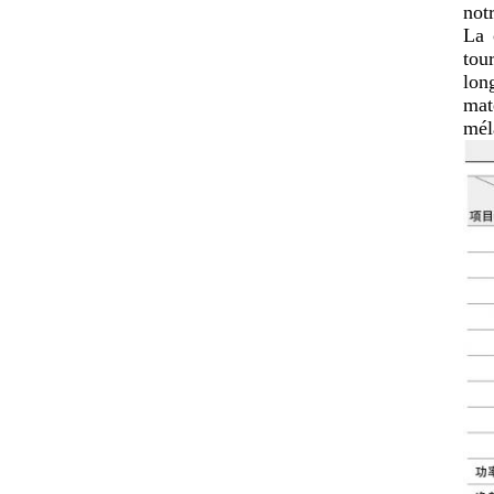
not
La 
tou
lon
mat
mél