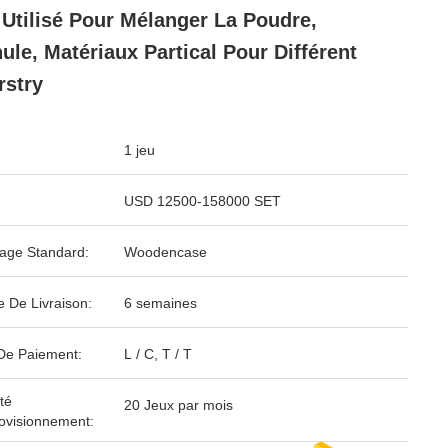
Utilisé Pour Mélanger La Poudre,
ule, Matériaux Partical Pour Différent
rstry
1 jeu
USD 12500-158000 SET
age Standard:
Woodencase
e De Livraison:
6 semaines
De Paiement:
L / C, T / T
té
20 Jeux par mois
ovisionnement: