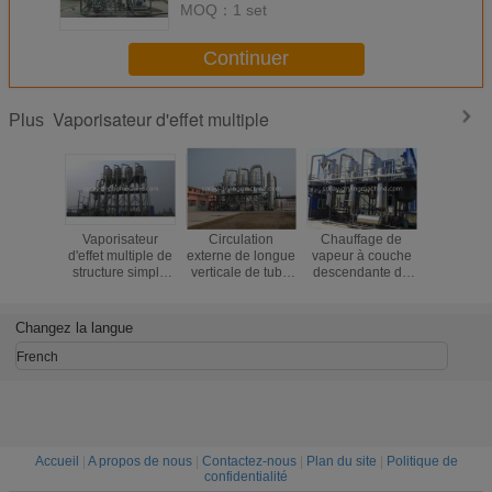
MOQ：
1 set
Continuer
Vaporisateur d'effet multiple
Plus
Vaporisateur
Circulation
Chauffage de
Fil
d'effet multiple de
externe de longue
vapeur à couche
s'élevant
structure simple
verticale de tube
descendante de
basse d'é
pour la
de vaporisateur
distillateur
triple en
cristallisation de
de
d'alcool de
de vapori
chlorure
nourriture/d'effet
vaporisateur
d'effet d
Changez la langue
d'ammonium/potassium
simple industrie
d'effet multiple
chimique
French
Accueil
|
A propos de nous
|
Contactez-nous
|
Plan du site
|
Politique de
confidentialité