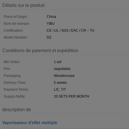
Détails sur le produit
Place of Origin:
China
Nom de marque:
YIBU
Certification:
CE / UL / SGS / EAC / CR – TU
Model Number:
DZ
Conditions de paiement et expédition
Min Order:
1 set
Prix:
negotiable
Packaging:
Woodencase
Delivery Time:
5 weeks
Payment Terms:
L/C, T/T
Supply Ability:
20 SETS PER MONTH
description de
Vaporisateur d'effet multiple