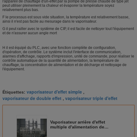
l'appareil de chauffage d'un-effet par la pompe de presse chaude de type jet
peut utiliser pleinement la chaleur et évaporer la température soyez
relativement plus bas.
F le processus est sous vide situation, la température est relativement basse,
ainsi il n'est pas facile au mesurage dans le vaporisateur.
G il peut railler avec le système de CIP, il est facile de nettoyer tout l'équipement
et de n'assurer aucun angle mort
H il est équipé du PLC, avec une fonction complète de configuration,
d'opération, de contrôle. Le système inclut l'interface de communication,
alarmes d'affichage, rapports d'impression, unité de commande, pour réaliser le
contrôle automatique de la quantité de alimentation, la température de
chauffage, la concentration de alimentation et de décharge et nettoyage de
l'équipement.
vaporisateur d'effet simple
Étiquettes:
,
vaporisateur de double effet
vaporisateur triple d'effet
,
Vaporisateur arrière d'effet
multiple d'alimentation de
circulation externe, installation
de traitement effluente