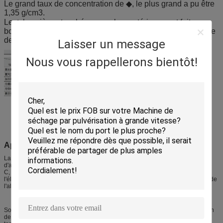
Le grand taux de concentration de ◆, le plus grand a pu être
1,35 g/cm3.
Le ◆ les pièces touchées avec les matériaux sont faits en
bonne qualité d'acier inoxydable, qui répondent à l'exigence
de bruyère de la pharmacie et de la nourriture.
Laisser un message
Nous vous rappellerons bientôt!
:
Application
La machine peut très utilisé dans la concentration du glucose, du sucre
d'amidon, de l'oligose, du maltose, du sorbierite, du lait, du jus, de la vitamine
C, de la maltodextrine et de tout autre soluté. Et aussi très utilisé dans
l'élimination des déchets liquide telle que le champ d'industrie de la poudre, de
l'alcool et de la farine de poisson gastronomes.
Son avantage exceptionnel se situe au point qu'il peut accomplir l'évaporation
de fonctionnement continu et de basse température. Il épargne l'énergie et le