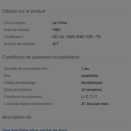
Détails sur le produit
Lieu d'origine:
La Chine
Nom de marque:
YIBU
Certification:
CE / UL / SGS / EAC / CR – TU
Numéro de modèle:
JCT
Conditions de paiement et expédition
Quantité de commande min:
1 jeu
Prix:
negotiable
Détails d'emballage:
Woodencase
Délai de livraison:
10 semaines
Conditions de paiement:
L / C, T / T
Capacité d'approvisionnement:
20 Jeux par mois
description de
Une machine plus sèche de four