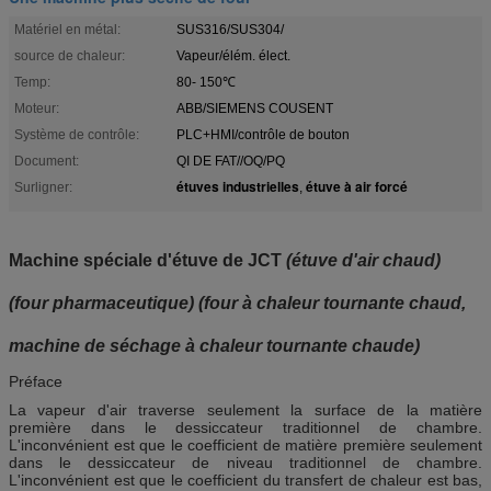
Matériel en métal:
SUS316/SUS304/
source de chaleur:
Vapeur/élém. élect.
Temp:
80- 150℃
Moteur:
ABB/SIEMENS COUSENT
Système de contrôle:
PLC+HMI/contrôle de bouton
Document:
QI DE FAT//OQ/PQ
étuves industrielles
étuve à air forcé
Surligner:
,
Machine spéciale d'étuve de JCT
(étuve d'air chaud)
(four pharmaceutique) (four à chaleur tournante chaud,
machine de séchage à chaleur tournante chaude)
Préface
La vapeur d'air traverse seulement la surface de la matière
première dans le dessiccateur traditionnel de chambre.
L'inconvénient est que le coefficient de matière première seulement
dans le dessiccateur de niveau traditionnel de chambre.
L'inconvénient est que le coefficient du transfert de chaleur est bas,