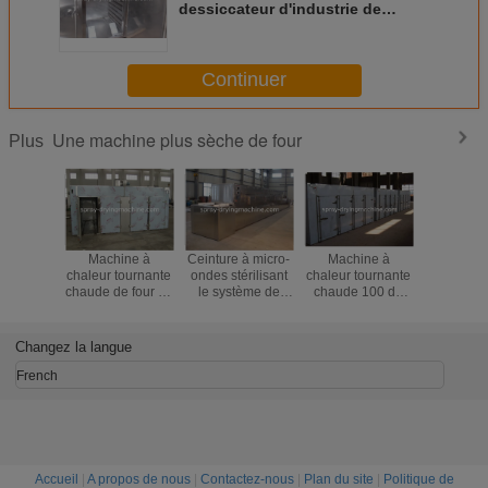
dessiccateur d'industrie de
Pharm de pièce propre/système
de contrôle de bouton
Continuer
Une machine plus sèche de four
Plus
Machine à
Ceinture à micro-
Machine à
Mach
chaleur tournante
ondes stérilisant
chaleur tournante
industr
chaude de four de
le système de
chaude 100 de
infrarou
dessiccateur de
contrôle industriel
four de
fours
laboratoire pour
de bouton
dessiccateur de
dessiccat
industrie
d'étuves
substance de
ceinture de
Changez la langue
pharmaceutique/chimique
nourriture - haute
machin
température
séchag
French
200℃
piments 
Accueil
|
A propos de nous
|
Contactez-nous
|
Plan du site
|
Politique de