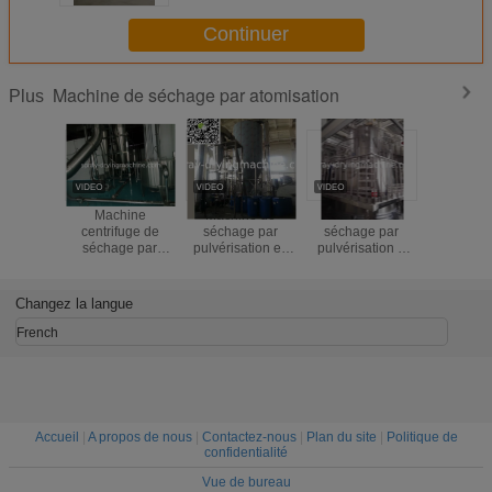
Continuer
Machine de séchage par atomisation
Plus
Machine
Machine de
Machine de
Dessiccat
centrifuge de
séchage par
séchage par
jet SU
séchage par
pulvérisation en
pulvérisation à
centrif
atomisation
acier 316L ou à
grande vitesse
grande v
carbone
pour le l
poudre, p
Changez la langue
poudre d
French
Accueil
|
A propos de nous
|
Contactez-nous
|
Plan du site
|
Politique de
confidentialité
Vue de bureau