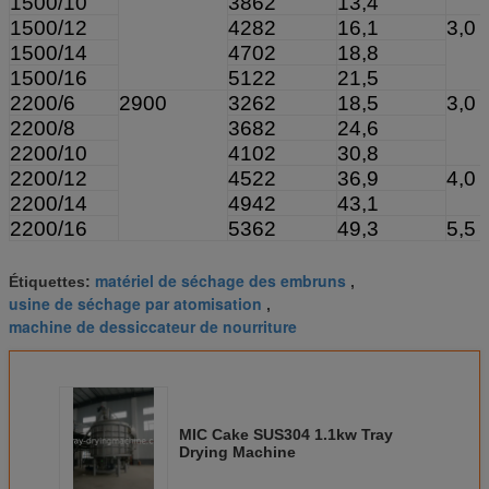
1500/10
3862
13,4
1500/12
4282
16,1
3,0
1500/14
4702
18,8
1500/16
5122
21,5
2200/6
2900
3262
18,5
3,0
2200/8
3682
24,6
2200/10
4102
30,8
2200/12
4522
36,9
4,0
2200/14
4942
43,1
2200/16
5362
49,3
5,5
matériel de séchage des embruns
Étiquettes:
,
usine de séchage par atomisation
,
machine de dessiccateur de nourriture
MIC Cake SUS304 1.1kw Tray
Drying Machine