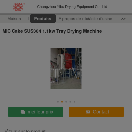
Changzhou Yibu Drying Equipment Co., Ltd
Maison
Produits
A propos de nous
Visite d'usine
>>
MIC Cake SUS304 1.1kw Tray Drying Machine
meilleur prix
Contact
Détails sur le produit