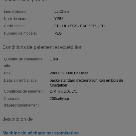
Lieu d'origine:
La Chine
Nom de marque:
YIBU
Certification:
CE / UL / SGS / EAC / CR – TU
Numéro de modèle:
PLG
Conditions de paiement et expédition
Quantité de commande
1 jeu
min:
Prix:
20000~90000 USD/set
Détails d'emballage:
packe standard d'exportation, cas en bois de
fumigation
Conditions de paiement:
D/P, T/T, D/A, L/C
Capacité
200set/year
d'approvisionnement:
description de
Machine de séchage par atomisation