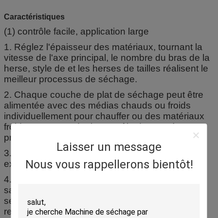
Caractéristiques
(1) contrôle facile, application large
1. Réglez l'épaisseur des matériaux, tournant la
vitesse de l'axe principal, le nombre du bras de la
herse, style de et les herses de tailles réalisent le
meilleur processus de séchage.
2. Chaque couche de plat de séchage peut être
alimentée avec des médias chauds ou froids
individuellement pour chauffer ou des matériaux
froids et pour rendre le contrôle de température
précis et facile.
Laisser un message
3. Le temps de pause des matériaux peut être
Nous vous rappellerons bientôt!
exactement ajusté.
4. Le sens d'écoulement simple des matériaux
sans écoulement et mélange de retour, du
séchage uniforme et de la qualité stable, aucun
remélange est exigé.