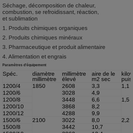
Séchage, décomposition de chaleur,
combustion, se refroidissant, réaction,
et sublimation
1. Produits chimiques organiques
2. Produits chimiques minéraux
3. Pharmaceutique et produit alimentaire
4. Alimentation et engrais
Paramètres d'équipement
Spéc.
diamètre
millimètre
aire de le
kilo
millimètre
élevé
m2 sec
pui
1200/4
1850
2608
3,3
1,1
1200/6
3028
4,9
1200/8
3448
6,6
1,5
1200/10
3868
8,2
1200/12
4288
9,9
1500/6
2100
3022
8,0
2,2
1500/8
3442
10,7