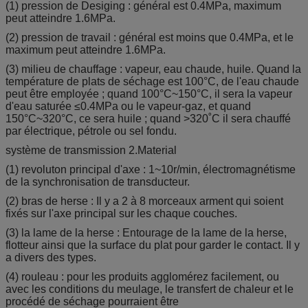
(1) pression de Desiging : général est 0.4MPa, maximum
peut atteindre 1.6MPa.
(2) pression de travail : général est moins que 0.4MPa, et le
maximum peut atteindre 1.6MPa.
(3) milieu de chauffage : vapeur, eau chaude, huile. Quand la
température de plats de séchage est 100°C, de l'eau chaude
peut être employée ; quand 100°C~150°C, il sera la vapeur
d'eau saturée ≤0.4MPa ou le vapeur-gaz, et quand
150°C~320°C, ce sera huile ; quand >320˚C il sera chauffé
par électrique, pétrole ou sel fondu.
système de transmission 2.Material
(1) revoluton principal d'axe : 1~10r/min, électromagnétisme
de la synchronisation de transducteur.
(2) bras de herse : Il y a 2 à 8 morceaux arment qui soient
fixés sur l'axe principal sur les chaque couches.
(3) la lame de la herse : Entourage de la lame de la herse,
flotteur ainsi que la surface du plat pour garder le contact. Il y
a divers des types.
(4) rouleau : pour les produits agglomérez facilement, ou
avec les conditions du meulage, le transfert de chaleur et le
procédé de séchage pourraient être