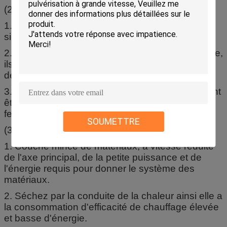
(2) opération facile et simple
1. L'arrêt de début du dessiccateur est tout à fait
simple
2. Après que l'alimentation de matériel soit arrêtée,
ils peuvent être facilement déchargés hors du
dessiccateur par des herses.
3. Le nettoyage et l'observation soigneux peuvent
être portés à l'intérieur de l'équipement par la
fenêtre de visionnement à grande échelle.
SOUMETTRE
(3) consommation basse d'énergie
1. Couche mince de matériaux, à vitesse réduite
de l'axe principal, de la petite puissance et de
l'énergie requis pour donner le système des
matériaux.
2. Séchez par la conduite de la chaleur ainsi elle a
la consommation d'efficacité de chauffage élevée
et basse d'énergie.