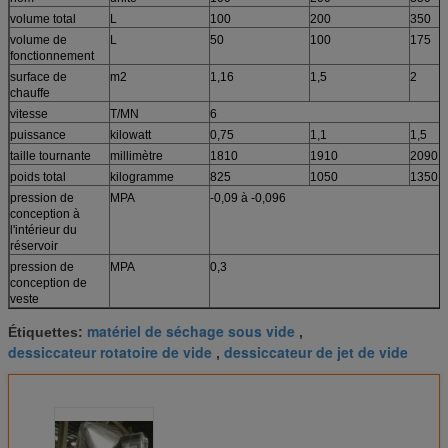
volume total
L
100
200
350
volume de
L
50
100
175
fonctionnement
surface de
m2
1,16
1,5
2
chauffe
vitesse
T/MN
6
puissance
kilowatt
0,75
1,1
1,5
taille tournante
millimètre
1810
1910
2090
poids total
kilogramme
825
1050
1350
pression de
MPA
-0,09 à -0,096
conception à
l'intérieur du
réservoir
pression de
MPA
0,3
conception de
veste
matériel de séchage sous vide
Étiquettes:
,
dessiccateur rotatoire de vide
dessiccateur de jet de vide
,