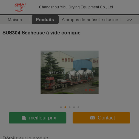
Changzhou Yibu Drying Equipment Co., Ltd
Maison
Produits
A propos de nous
Visite d'usine
>>
SUS304 Sécheuse à vide conique
meilleur prix
Contact
Détails sur le produit