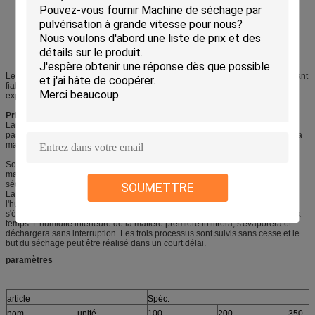
Le milieu de chaleur et le système tous de vide adaptent le connecteur tournant
fiable avec la technologie des Etats-Unis. Elle peut effectuer des clochers
expédient le changement et le contrôle de température constant.
Principe
Laissez la source de chaleur, par exemple, vapeur de basse pression ou
passage thermique d'huile par la veste scellée. La chaleur sera transmise à la
matière première à sécher par la coquille intérieure.
Sous l'entraînement de la puissance, le réservoir est tourné lentement et la
matière première à l'intérieur il est mélangé sans interruption. Le but du
séchage renforcé peut être réalisé.
SOUMETTRE
La matière première est sous vide. La baisse de la pression de vapeur fait
l'humidité sur la surface de la matière première deviennent saturation et
s'évaporeront. Le dissolvant sera déchargé par la pompe à vide et récupéré à
temps. L'humidité intérieure de la matière première infiltrera, s'évaporera et
déchargera sans interruption. Les trois processus sont suivis sans cesse et le
but du séchage peut être réalisé dans un court délai.
paramètres
article
Spéc.
nom
unité
100
200
350