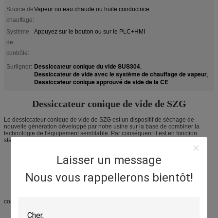
Source de
Vapeur ou eau chaude ou huile conductrice
chauffage:
Système
Appuyez sur le bouton ou sur le PLC+HMI
de
contrôle:
Dessiccateur conique du vide SUS304
Surligner:
,
Dessiccateur de vide avec le système de chauffage de vapeur
,
Dessiccateur conique approuvé de vide de la CE
Dessiccateur conique de vide de SZG
Le dessiccateur conique de vide de SZG est un dispositif de séchage de
nouvelle génération développé par notre usine sur la base de combiner la
technologie de l'équipement semblable. Par conséquent il est en fonction
stable. Les garanties spéciales de conception deux axes réalisent la bonne
Laisser un message
Nous vous rappellerons bientôt!
concentricité.