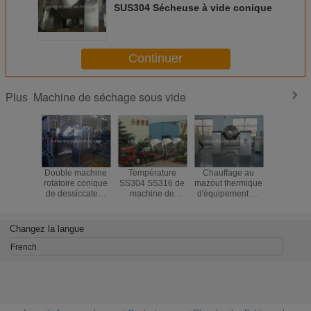
SUS304 Sécheuse à vide conique
Continuer
Machine de séchage sous vide
Plus
Double machine
Température
Chauffage au
Saupoud
rotatoire conique
SS304 SS316 de
mazout thermique
VAPE
de dessiccateur
machine de
d'équipement de
tournante
de vide de cône
séchage sous
séchage sous
machin
pour le sodium
vide de formiate
vide de micro-
séchage d
Dithionite
de calcium basse
onde de
SS304 S
Changez la langue
d'industrie
phosphate de fer
HUI
chimique
de lithium
THERM
French